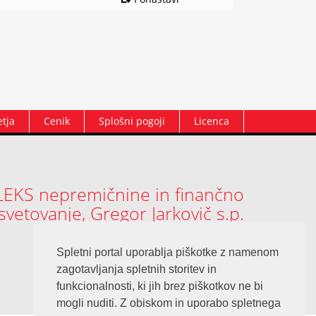
etja
Cenik
Splošni pogoji
Licenca
LEKS nepremičnine in finančno
svetovanje, Gregor Jarkovič s.p.
Spletni portal uporablja piškotke z namenom
© Copyright 2026. Vse pravice pridržane
zagotavljanja spletnih storitev in
Izdelava spletnih strani
funkcionalnosti, ki jih brez piškotkov ne bi
mogli nuditi. Z obiskom in uporabo spletnega