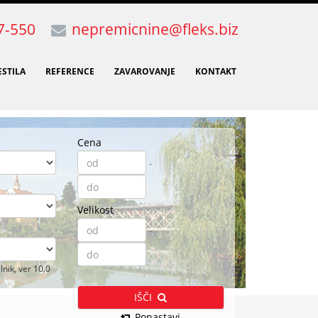
7-550
nepremicnine@fleks.biz
)
(CURRENT)
(CURRENT)
(CURRENT)
(CURRENT)
STILA
REFERENCE
ZAVAROVANJE
KONTAKT
Cena
-
Velikost
-
nik, ver 10.0
IŠČI
Ponastavi