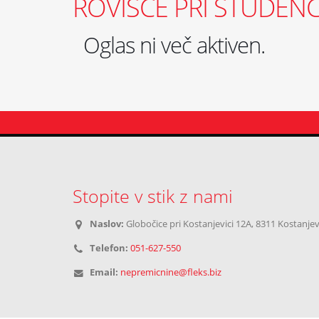
ROVIŠČE PRI STUDENCU
Oglas ni več aktiven.
Stopite v stik z nami
Naslov:
Globočice pri Kostanjevici 12A, 8311 Kostanjev
Telefon:
051-627-550
Email:
nepremicnine@fleks.biz