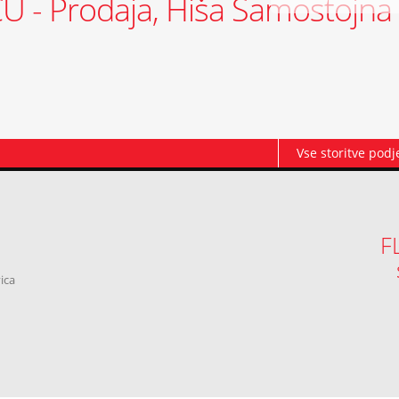
 - Prodaja, Hiša Samostojna
Vse storitve podj
F
ica