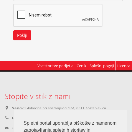
Pošlji
Vse storitve podjetja
Cenik
Splošni pogoji
Licenca
Stopite v stik z nami
Naslov:
Globočice pri Kostanjevici 12A, 8311 Kostanjevica
Telefon:
051-627-550
Spletni portal uporablja piškotke z namenom
Email:
nepremicnine@fleks.biz
zagotavljanja spletnih storitev in