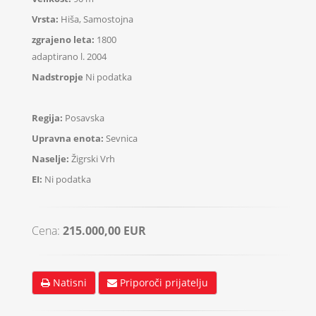
Vrsta:
Hiša, Samostojna
zgrajeno leta:
1800
adaptirano l. 2004
Nadstropje
Ni podatka
Regija:
Posavska
Upravna enota:
Sevnica
Naselje:
Žigrski Vrh
EI:
Ni podatka
Cena:
215.000,00 EUR
Natisni
Priporoči prijatelju