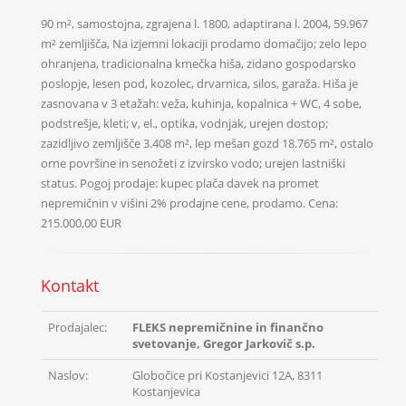
90 m², samostojna, zgrajena l. 1800, adaptirana l. 2004, 59.967
m² zemljišča, Na izjemni lokaciji prodamo domačijo; zelo lepo
ohranjena, tradicionalna kmečka hiša, zidano gospodarsko
poslopje, lesen pod, kozolec, drvarnica, silos, garaža. Hiša je
zasnovana v 3 etažah: veža, kuhinja, kopalnica + WC, 4 sobe,
podstrešje, kleti; v, el., optika, vodnjak, urejen dostop;
zazidljivo zemljišče 3.408 m², lep mešan gozd 18.765 m², ostalo
orne površine in senožeti z izvirsko vodo; urejen lastniški
status. Pogoj prodaje: kupec plača davek na promet
nepremičnin v višini 2% prodajne cene, prodamo. Cena:
215.000,00 EUR
Kontakt
Prodajalec:
FLEKS nepremičnine in finančno
svetovanje, Gregor Jarkovič s.p.
Naslov:
Globočice pri Kostanjevici 12A, 8311
Kostanjevica