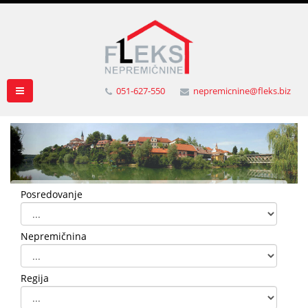
051-627-550
nepremicnine@fleks.biz
Posredovanje
Nepremičnina
Regija